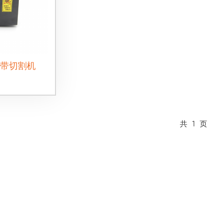
胶带切割机
共
1
页