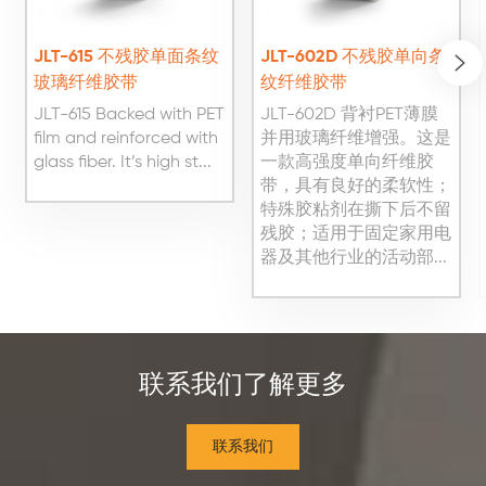
JLT-615 不残胶单面条纹
JLT-602D 不残胶单向条
玻璃纤维胶带
纹纤维胶带
JLT-615 Backed with PET
JLT-602D 背衬PET薄膜
film and reinforced with
并用玻璃纤维增强。这是
glass fiber. It’s high st...
一款高强度单向纤维胶
带，具有良好的柔软性；
特殊胶粘剂在撕下后不留
残胶；适用于固定家用电
器及其他行业的活动部...
联系我们了解更多
联系我们